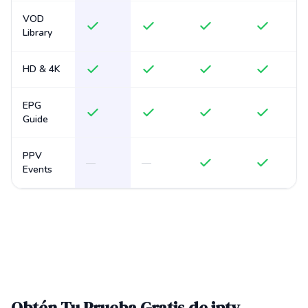
VOD
Library
HD & 4K
EPG
Guide
PPV
—
—
Events
Obtén Tu Prueba Gratis de iptv