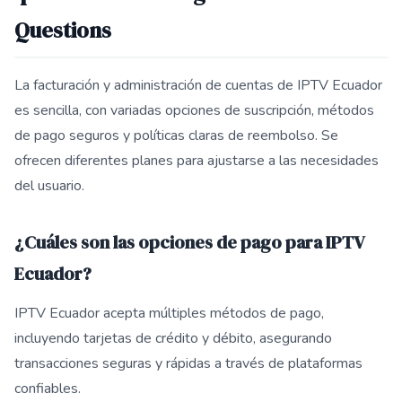
Questions
La facturación y administración de cuentas de IPTV Ecuador
es sencilla, con variadas opciones de suscripción, métodos
de pago seguros y políticas claras de reembolso. Se
ofrecen diferentes planes para ajustarse a las necesidades
del usuario.
¿Cuáles son las opciones de pago para IPTV
Ecuador?
IPTV Ecuador acepta múltiples métodos de pago,
incluyendo tarjetas de crédito y débito, asegurando
transacciones seguras y rápidas a través de plataformas
confiables.