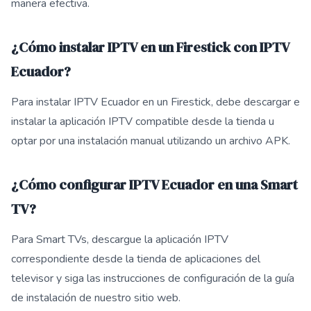
manera efectiva.
¿Cómo instalar IPTV en un Firestick con IPTV
Ecuador?
Para instalar IPTV Ecuador en un Firestick, debe descargar e
instalar la aplicación IPTV compatible desde la tienda u
optar por una instalación manual utilizando un archivo APK.
¿Cómo configurar IPTV Ecuador en una Smart
TV?
Para Smart TVs, descargue la aplicación IPTV
correspondiente desde la tienda de aplicaciones del
televisor y siga las instrucciones de configuración de la guía
de instalación de nuestro sitio web.