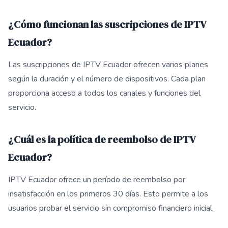
¿Cómo funcionan las suscripciones de IPTV
Ecuador?
Las suscripciones de IPTV Ecuador ofrecen varios planes
según la duración y el número de dispositivos. Cada plan
proporciona acceso a todos los canales y funciones del
servicio.
¿Cuál es la política de reembolso de IPTV
Ecuador?
IPTV Ecuador ofrece un período de reembolso por
insatisfacción en los primeros 30 días. Esto permite a los
usuarios probar el servicio sin compromiso financiero inicial.