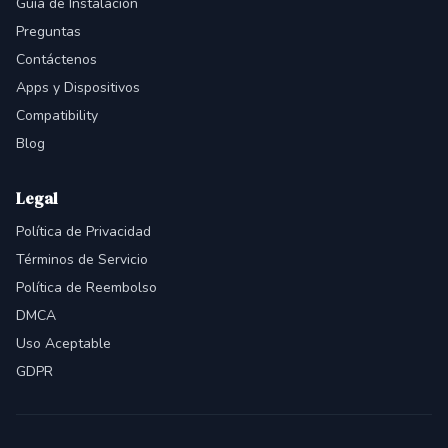
Guía de Instalación
Preguntas
Contáctenos
Apps y Dispositivos
Compatibility
Blog
Legal
Política de Privacidad
Términos de Servicio
Política de Reembolso
DMCA
Uso Aceptable
GDPR