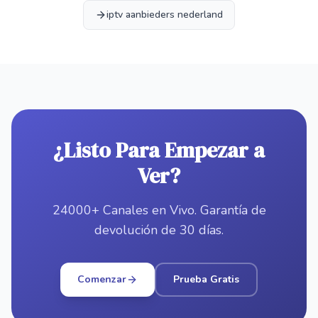
iptv aanbieders nederland
¿Listo Para Empezar a
Ver?
24000+ Canales en Vivo. Garantía de
devolución de 30 días.
Comenzar
Prueba Gratis