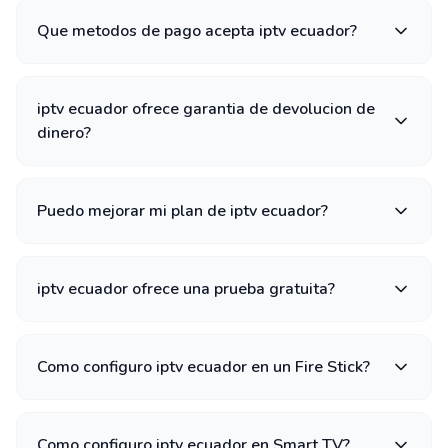
Que metodos de pago acepta iptv ecuador?
iptv ecuador ofrece garantia de devolucion de
dinero?
Puedo mejorar mi plan de iptv ecuador?
iptv ecuador ofrece una prueba gratuita?
Como configuro iptv ecuador en un Fire Stick?
Como configuro iptv ecuador en Smart TV?