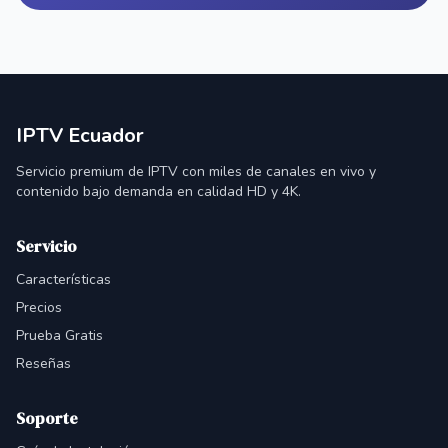
IPTV Ecuador
Servicio premium de IPTV con miles de canales en vivo y
contenido bajo demanda en calidad HD y 4K.
Servicio
Características
Precios
Prueba Gratis
Reseñas
Soporte