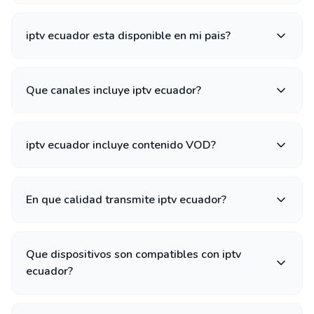
iptv ecuador esta disponible en mi pais?
Que canales incluye iptv ecuador?
iptv ecuador incluye contenido VOD?
En que calidad transmite iptv ecuador?
Que dispositivos son compatibles con iptv
ecuador?