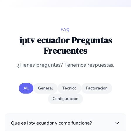
FAQ
iptv ecuador Preguntas
Frecuentes
¿Tienes preguntas? Tenemos respuestas.
All
General
Tecnico
Facturacion
Configuracion
Que es iptv ecuador y como funciona?