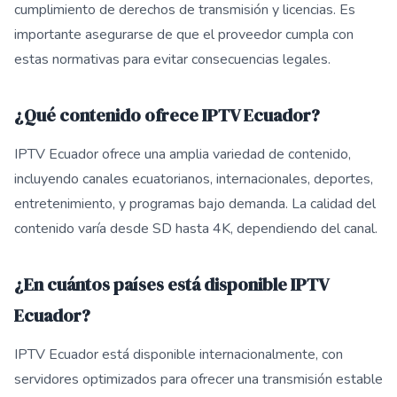
cumplimiento de derechos de transmisión y licencias. Es
importante asegurarse de que el proveedor cumpla con
estas normativas para evitar consecuencias legales.
¿Qué contenido ofrece IPTV Ecuador?
IPTV Ecuador ofrece una amplia variedad de contenido,
incluyendo canales ecuatorianos, internacionales, deportes,
entretenimiento, y programas bajo demanda. La calidad del
contenido varía desde SD hasta 4K, dependiendo del canal.
¿En cuántos países está disponible IPTV
Ecuador?
IPTV Ecuador está disponible internacionalmente, con
servidores optimizados para ofrecer una transmisión estable