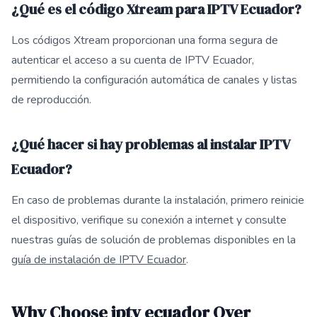
¿Qué es el código Xtream para IPTV Ecuador?
Los códigos Xtream proporcionan una forma segura de
autenticar el acceso a su cuenta de IPTV Ecuador,
permitiendo la configuración automática de canales y listas
de reproducción.
¿Qué hacer si hay problemas al instalar IPTV
Ecuador?
En caso de problemas durante la instalación, primero reinicie
el dispositivo, verifique su conexión a internet y consulte
nuestras guías de solución de problemas disponibles en la
guía de instalación de IPTV Ecuador
.
Why Choose iptv ecuador Over