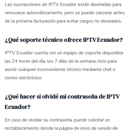
Las suscripciones de IPTV Ecuador están diseñadas para
renovarse automáticamente, pero se puede cancelar antes
de la próxima facturación para evitar cargos no deseados.
¿Qué soporte técnico ofrece IPTV Ecuador?
IPTV Ecuador cuenta con un equipo de soporte disponible
las 24 horas del día, los 7 días de la semana, listo para
asistir cualquier inconveniente técnico mediante chat o
correo electrónico.
¿Qué hacer si olvidé mi contraseña de IPTV
Ecuador?
En caso de olvidar su contraseña, puede solicitar un
restablecimiento desde la página de inicio de sesión de