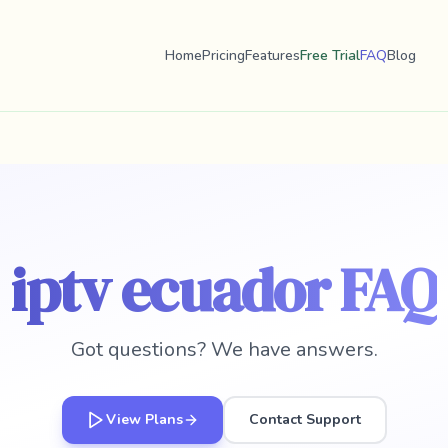
Home
Pricing
Features
Free Trial
FAQ
Blog
iptv ecuador FAQ
Got questions? We have answers.
View Plans
Contact Support