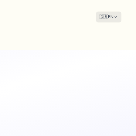
🇬🇧
EN