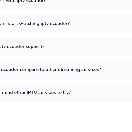
k with iptv ecuador?
n I start watching iptv ecuador?
ptv ecuador support?
 ecuador compare to other streaming services?
mend other IPTV services to try?