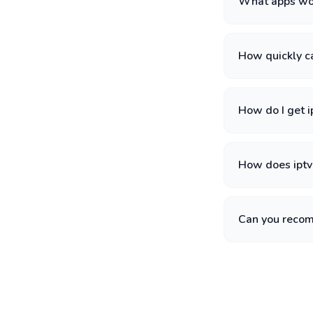
What apps wor
How quickly ca
How do I get i
How does iptv
Can you recom