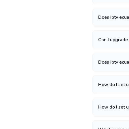
Does iptv ecu
Can I upgrade 
Does iptv ecuad
How do I set u
How do I set u