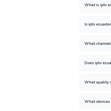
What is iptv 
Is iptv ecuado
What channels
Does iptv ecu
What quality d
What devices 