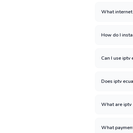
What internet 
How do I insta
Can I use iptv
Does iptv ecu
What are iptv 
What payment 