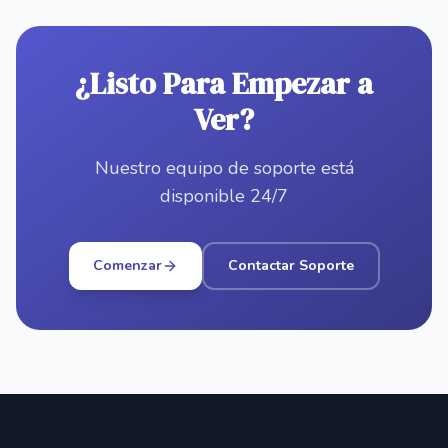
¿Listo Para Empezar a
Ver?
Nuestro equipo de soporte está
disponible 24/7
Comenzar
Contactar Soporte