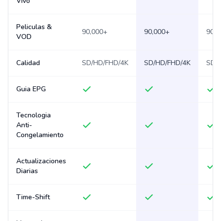
Vivo
Peliculas &
90,000+
90,000+
90,0
VOD
Calidad
SD/HD/FHD/4K
SD/HD/FHD/4K
SD/
Guia EPG
Tecnologia
Anti-
Congelamiento
Actualizaciones
Diarias
Time-Shift