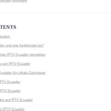
ersetzen möchten
NTENTS
olution
or und wie funktioniert es?
inter IPTV Ecuador verstehen
e von IPTV Ecuador
Ecuador für lokale Zuschauer
IPTV Ecuador
IPTV Ecuador
er auf IPTV Ecuador
on IPTV Ecuador