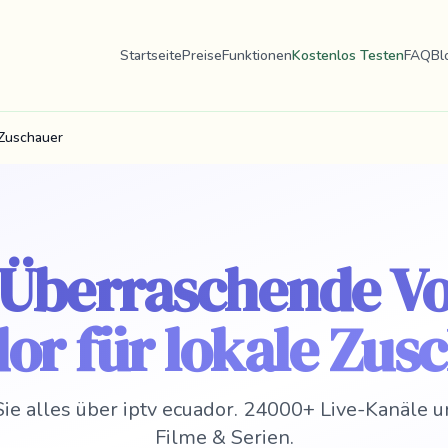
Startseite
Preise
Funktionen
Kostenlos Testen
FAQ
Bl
 Zuschauer
 Überraschende Vo
or für lokale Zus
ie alles über iptv ecuador. 24000+ Live-Kanäle
Filme & Serien.