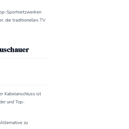
h Top-Sportnetzwerken
, die traditionelles TV
 für Such- und Antwort-Engines zusammen.
Zuschauer
er Kabelanschluss ist
der und Top-
Alternative zu