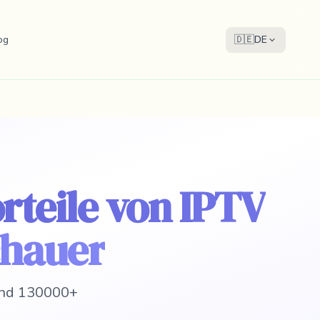
og
🇩🇪
DE
rteile von IPTV
chauer
 und 130000+