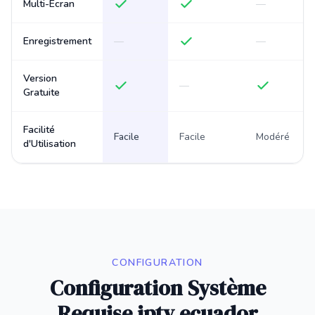
Multi-Écran
—
Enregistrement
—
—
Version
—
Gratuite
Facilité
Facile
Facile
Modéré
d'Utilisation
CONFIGURATION
Configuration Système
Requise iptv ecuador