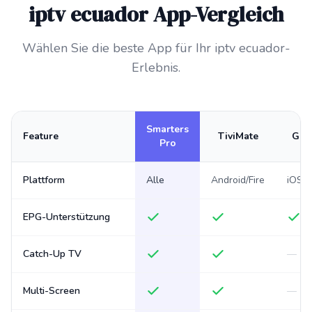
iptv ecuador App-Vergleich
Wählen Sie die beste App für Ihr iptv ecuador-
Erlebnis.
Smarters
Feature
TiviMate
GSE
Pro
Plattform
Alle
Android/Fire
iOS/A
EPG-Unterstützung
Catch-Up TV
—
Multi-Screen
—