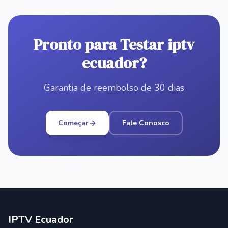
Pronto para Testar iptv
ecuador?
Garantia de reembolso de 30 dias
Começar
Fale Conosco
IPTV Ecuador